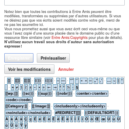
Notez bien que toutes les contributions à Entre Amis peuvent être
modifiées, transformées ou supprimées par d’autres utilisateurs. Si vous
ne désirez pas que vos écrits soient modifiés contre votre gré, merci de
ne pas les soumettre ici.
Vous nous promettez aussi que vous avez écrit ceci vous-même ou que
vous l’avez copié d’une source placée dans le domaine public ou d’une
ressource libre similaire (voir
Entre Amis:Copyrights
pour plus de détails).
N’utilisez aucun travail sous droits d’auteur sans autorisation
expresse !
Annuler
·
·
·
·
·
·
·
[]
[[]]
[[|]]
{{}}
{{|}}
–
—
“”
‘’
« »
‹›
„“
‚‘
…
~
|
°
·
≈
≠
≤
≥
±
−
×
÷
←
→
²
³
½
·
§
·
·
·
·
·
[[wp:|]]
{{sc|}}
{{sup|}}
{{nobr|}}
<center></center>
<code></code>
·
·
·
[[Category:]]
[[:Image:]]
<includeonly></includeonly>
·
·
<noinclude></noinclude>
#REDIRECT[[]]
{{DEFAULTSORT:}}
À
à
Â
â
Ç
ç
É
é
È
è
Ê
ê
Ë
ë
Î
î
Ï
ï
Ô
ô
Œ
œ
Ù
ù
Û
û
Ü
ü
Ÿ
ÿ