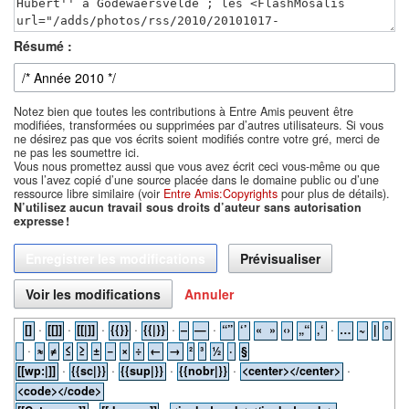
Résumé :
Notez bien que toutes les contributions à Entre Amis peuvent être
modifiées, transformées ou supprimées par d’autres utilisateurs. Si vous
ne désirez pas que vos écrits soient modifiés contre votre gré, merci de
ne pas les soumettre ici.
Vous nous promettez aussi que vous avez écrit ceci vous-même ou que
vous l’avez copié d’une source placée dans le domaine public ou d’une
ressource libre similaire (voir
Entre Amis:Copyrights
pour plus de détails).
N’utilisez aucun travail sous droits d’auteur sans autorisation
expresse !
Annuler
·
·
·
·
·
·
·
[]
[[]]
[[|]]
{{}}
{{|}}
–
—
“”
‘’
« »
‹›
„“
‚‘
…
~
|
°
·
≈
≠
≤
≥
±
−
×
÷
←
→
²
³
½
·
§
·
·
·
·
·
[[wp:|]]
{{sc|}}
{{sup|}}
{{nobr|}}
<center></center>
<code></code>