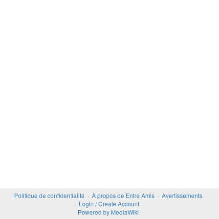
Politique de confidentialité
À propos de Entre Amis
Avertissements
Login / Create Account
Powered by MediaWiki