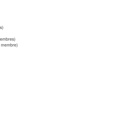
s)
 membres)
 (1 membre)