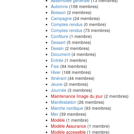
Assemblée générale
‏‎ (13 membres)
Automne
‏‎ (158 membres)
Boisson
‏‎ (2 membres)
Campagne
‏‎ (24 membres)
Comptes-rendus
‏‎ (0 membre)
Comptes rendus
‏‎ (73 membres)
Confiture
‏‎ (1 membre)
Dessert
‏‎ (5 membres)
Dessin
‏‎ (2 membres)
Document
‏‎ (4 membres)
Entrée
‏‎ (1 membre)
Fixe
‏‎ (94 membres)
Hiver
‏‎ (168 membres)
Itinérant
‏‎ (44 membres)
Jeune
‏‎ (2 membres)
Journée
‏‎ (3 membres)
Maintenance Image du jour
‏‎ (2 membres)
Manifestation
‏‎ (26 membres)
Marche nordique
‏‎ (93 membres)
Mer
‏‎ (39 membres)
Modèle
‏‎ (1 membre)
Modèle Assurance
‏‎ (1 membre)
Modèle accessible
‏‎ (1 membre)